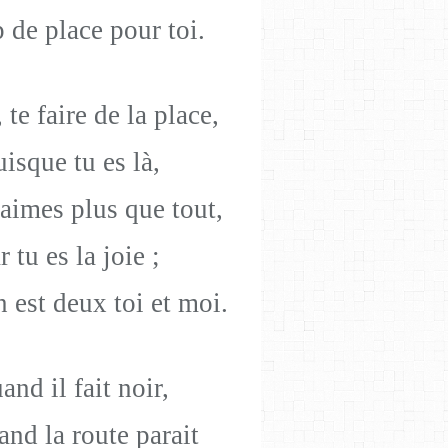
 de place pour toi.
te faire de la place,
uisque tu es là,
’aimes plus que tout,
r tu es la joie ;
 est deux toi et moi.
nd il fait noir,
nd la route parait