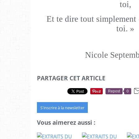
toi,
Et te dire tout simplement 
toi. »
Nicole Septemb
PARTAGER CET ARTICLE
Repost
0
S'inscrire à la newsletter
Vous aimerez aussi :