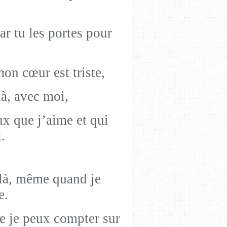
ar tu les portes pour
mon cœur est triste,
là, avec moi,
ux que j’aime et qui
.
 là, même quand je
e.
e je peux compter sur