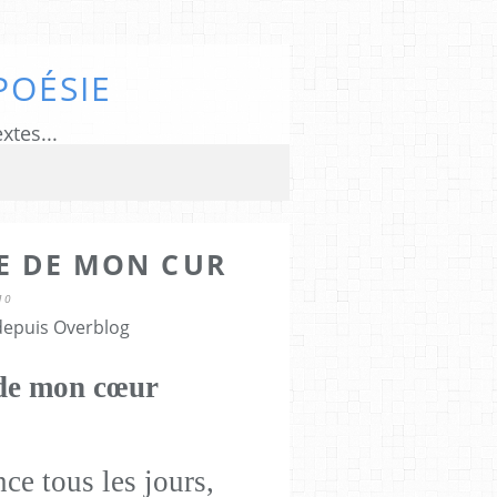
POÉSIE
xtes...
TE DE MON CUR
10
 depuis Overblog
e de mon cœur
nce tous les jours,