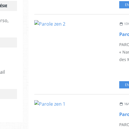
EN
ÉSIE
erso,
17/
Paro
PARO
« Nan
des M
ail
EN
16/
Paro
PARO