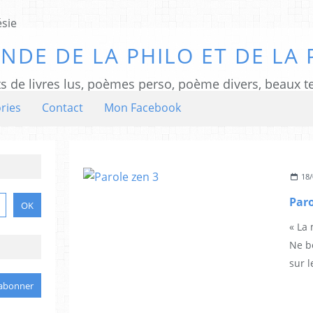
NDE DE LA PHILO ET DE LA 
ts de livres lus, poèmes perso, poème divers, beaux te
ries
Contact
Mon Facebook
18/
Paro
« La
Ne bo
sur l