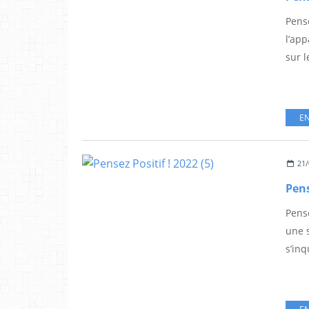
Pense
l’app
sur l
EN
21/
Pens
Pense
une s
s’inq