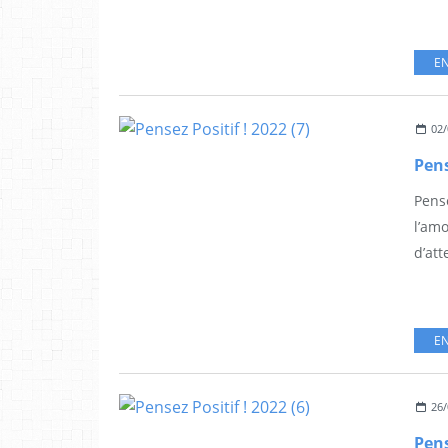
EN
02/
Pens
Pense
l’am
d’att
EN
26/
Pens