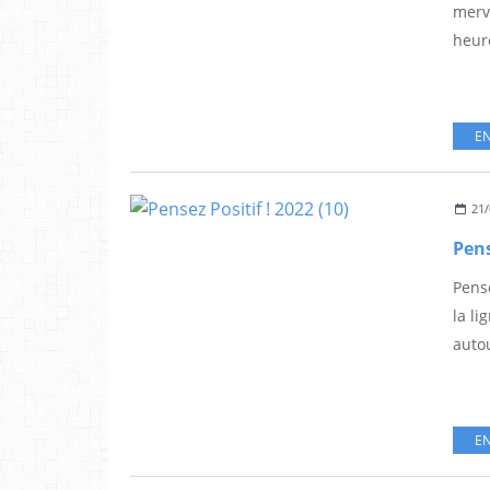
merve
heure
EN
21/
Pens
Pense
la li
autou
EN