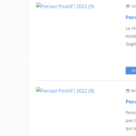
15/
Pens
La ré
toute
Gogh)
EN
06/
Pens
Pense
pas t
qui t