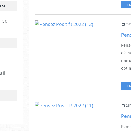
EN
ÉSIE
erso,
28/
Pens
Pense
d’av
immob
optim
ail
EN
26/
Pens
Pense