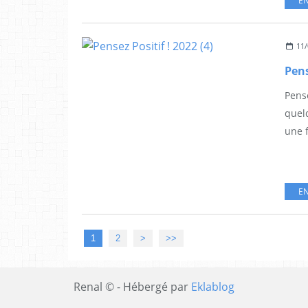
EN
11/
Pens
Pense
quelq
une f
EN
1
2
>
>>
Renal © - Hébergé par
Eklablog