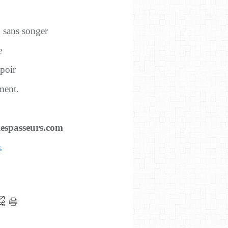
d sans songer
e
spoir
ment.
espasseurs.com