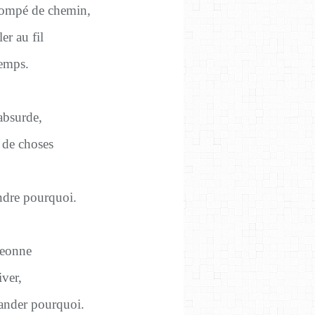
 trompé de chemin,
er au fil
temps.
 absurde,
p de choses
ndre pourquoi.
geonne
iver,
ander pourquoi.