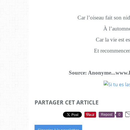
Car l’oiseau fait son ni
À l’automn
Car la vie est e
Et recommence
Source: Anonyme...www.l
PARTAGER CET ARTICLE
Repost
0
S'inscrire à la newsletter