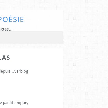
POÉSIE
xtes...
LAS
 depuis Overblog
te paraît longue,