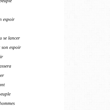
 peuple
on espoir
u se lancer
t son espoir
ir
assera
cer
ant
peuple
'hommes