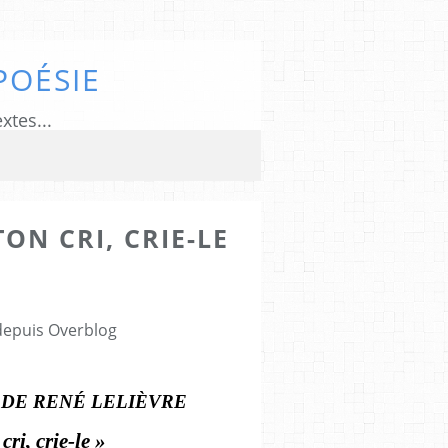
POÉSIE
xtes...
TON CRI, CRIE-LE
 depuis Overblog
 DE RENÉ LELIÈVRE
cri, crie-le »