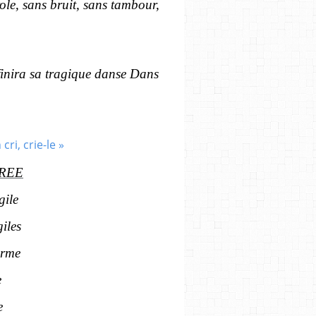
role, sans bruit, sans tambour,
 finira sa tragique danse Dans
REE
gile
iles
orme
e
e