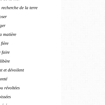
 recherche de la terre
oser
ger
la matière
 fière
 faire
libère
t et dévoilent
ureté
u révoltées
issées