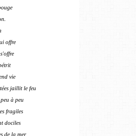
 bouge
on.
n
ui offre
s'offre
étrit
end vie
es jaillit le feu
 peu à peu
es fragiles
nt dociles
s de la mer