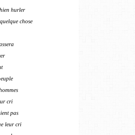
hien hurler
é quelque chose
assera
cer
nt
peuple
'hommes
ur cri
ient pas
e leur cri