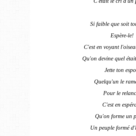
C'était le cri d'un
Si faible que soit t
Espère-le!
C'est en voyant l'oisea
Qu'on devine quel étai
Jette ton espo
Quelqu'un le ram
Pour le relan
C'est en espér
Qu'on forme un 
Un peuple formé d