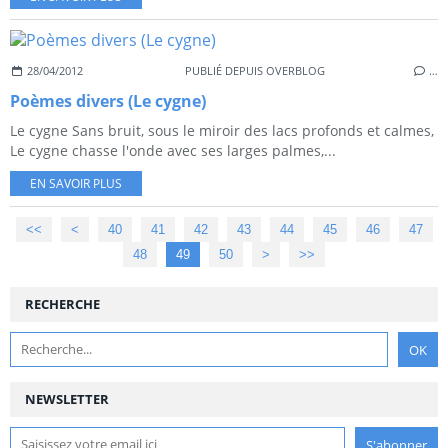
28/04/2012
PUBLIÉ DEPUIS OVERBLOG
…
Poèmes divers (Le cygne)
Le cygne Sans bruit, sous le miroir des lacs profonds et calmes,
Le cygne chasse l'onde avec ses larges palmes,...
EN SAVOIR PLUS
<<
<
10
20
30
40
41
42
43
44
45
46
47
48
49
50
60
>
>>
RECHERCHE
NEWSLETTER