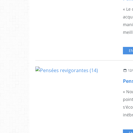
« Le 
acqu
mani
meill
EN
12/
Pens
« No
poin
s'éc
inébr