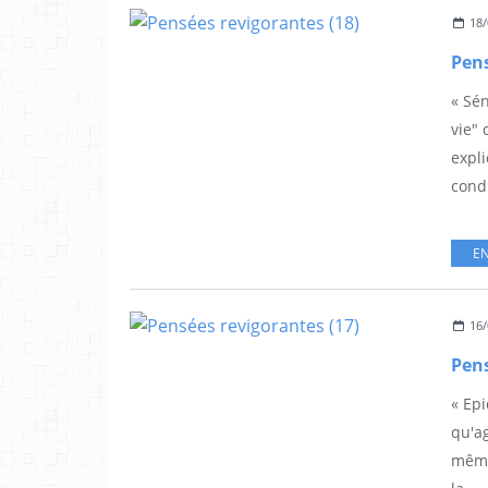
18/
Pens
« Sén
vie"
expli
condi
EN
16/
Pens
« Epi
qu'ag
même