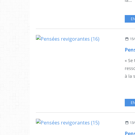
la...
EN
15/
Pens
« Se
ress
à la 
EN
13/
Pens