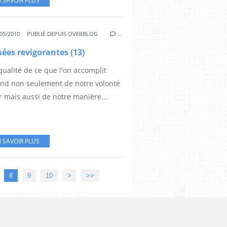
 SAVOIR PLUS
05/2010
PUBLIÉ DEPUIS OVERBLOG
…
ées revigorantes (13)
qualité de ce que l'on accomplit
nd non seulement de notre volonté
r mais aussi de notre manière...
 SAVOIR PLUS
8
9
10
>
>>