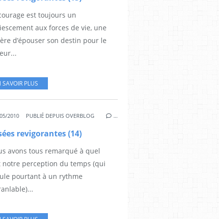
courage est toujours un
iescement aux forces de vie, une
ère d’épouser son destin pour le
eur...
 SAVOIR PLUS
05/2010
PUBLIÉ DEPUIS OVERBLOG
…
ées revigorantes (14)
us avons tous remarqué à quel
t notre perception du temps (qui
oule pourtant à un rythme
anlable)...