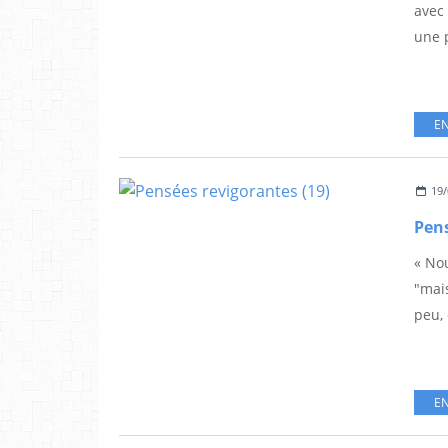
avec
une p
EN
19/
Pens
« No
"mais
peu, 
EN