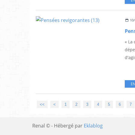
EN
10/
Pens
« La 
dépe
d'agi
EN
<<
<
1
2
3
4
5
6
7
Renal © - Hébergé par
Eklablog