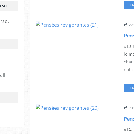
EN
ÉSIE
erso,
22/
Pens
« La 
le m
chang
notre
ail
EN
20/
Pens
« Dan