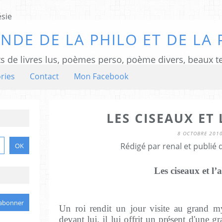
NDE DE LA PHILO ET DE LA 
ts de livres lus, poèmes perso, poème divers, beaux te
ries
Contact
Mon Facebook
LES CISEAUX ET 
8 OCTOBRE 201
Rédigé par renal et publié
Les ciseaux et l’a
Un roi rendit un jour visite au grand my
devant lui, il lui offrit un présent d'une g