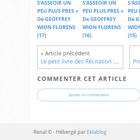
S’ASSEOIR UN
S’ASSEOIR UN
S’AS
PEU PLUS PRES »
PEU PLUS PRES »
PEU 
De GEOFFREY
De GEOFFREY
De G
WION FLORENS
WION FLORENS
WIO
(17)
(16)
(15)
Le petit livre des Récitation : Le cancre
COMMENTER CET ARTICLE
Ajouter un commentaire
Renal © - Hébergé par
Eklablog