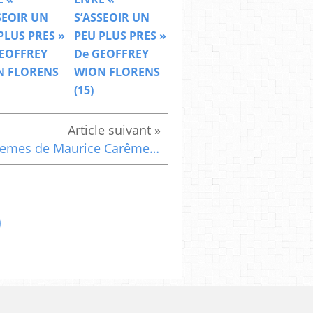
SEOIR UN
S’ASSEOIR UN
PLUS PRES »
PEU PLUS PRES »
EOFFREY
De GEOFFREY
N FLORENS
WION FLORENS
(15)
Poemes de Maurice Carême : Mon frère Charles d?Orléans