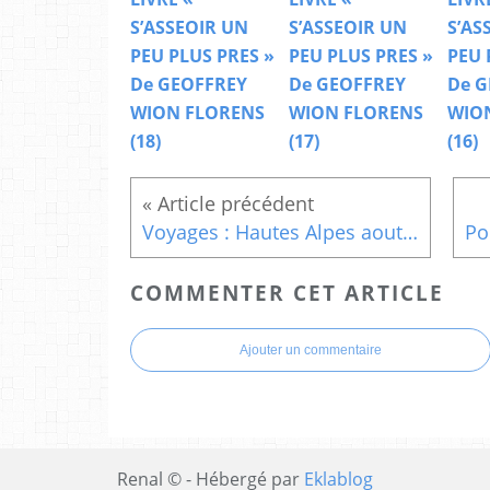
S’ASSEOIR UN
S’ASSEOIR UN
S’AS
PEU PLUS PRES »
PEU PLUS PRES »
PEU 
De GEOFFREY
De GEOFFREY
De G
WION FLORENS
WION FLORENS
WIO
(18)
(17)
(16)
Voyages : Hautes Alpes aout 2015 Col du Chétive, Col de la Saume, La tête de Tourneau,Col de Rabou
COMMENTER CET ARTICLE
Ajouter un commentaire
Renal © - Hébergé par
Eklablog