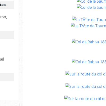
ÉSIE
erso,
ail