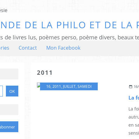
NDE DE LA PHILO ET DE LA 
ts de livres lus, poèmes perso, poème divers, beaux te
ries
Contact
Mon Facebook
2011
16
,
2011
,
JUILLET
,
SAMEDI
16/
La f
La fo
autru
en sa
sensib