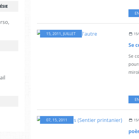
ÉSIE
EN
erso,
15
,
2011
,
JUILLET
15/
Se c
Se co
pour
miroi
ail
EN
07
,
15
,
2011
15/
poèm