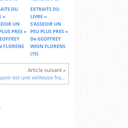
AITS DU
EXTRAITS DU
E «
LIVRE «
SEOIR UN
S’ASSEOIR UN
PLUS PRES »
PEU PLUS PRES »
EOFFREY
De GEOFFREY
N FLORENS
WION FLORENS
(15)
Lespoir est une veilleuse fragile