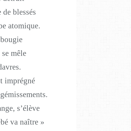
e de blessés
be atomique.
 bougie
 se mêle
davres.
st imprégné
e gémissements.
ange, s
’élève
bé va naître »