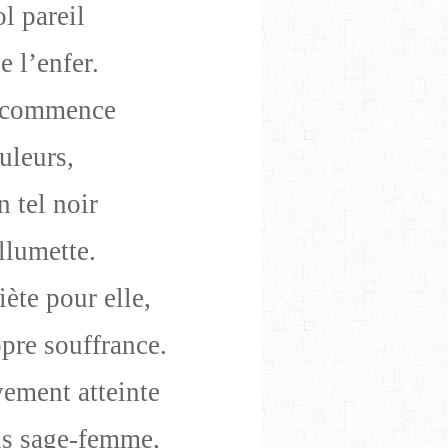
l pareil
e l
’enfer.
 commence
uleurs,
 tel noir
llumette.
iète pour elle,
pre souffrance.
vement atteinte
uis sage-femme,