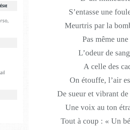
ÉSIE
S
’entasse une foul
erso,
Meurtris par la bom
Pas même une
L
’odeur de sang
A celle des ca
ail
On étouffe, l
’air e
De sueur et vibrant d
Une voix au ton étr
Tout à coup : « Un bé