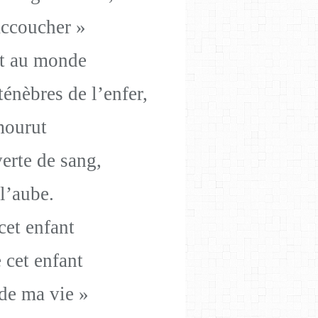
accoucher »
nt au monde
ténèbres de l
’enfer,
mourut
erte de sang,
l
’aube.
 cet enfant
e cet enfant
de ma vie »