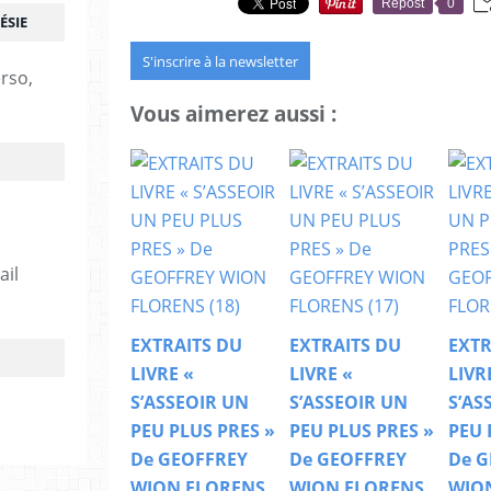
Repost
0
ÉSIE
S'inscrire à la newsletter
erso,
Vous aimerez aussi :
ail
EXTRAITS DU
EXTRAITS DU
EXTR
LIVRE «
LIVRE «
LIVR
S’ASSEOIR UN
S’ASSEOIR UN
S’AS
PEU PLUS PRES »
PEU PLUS PRES »
PEU 
De GEOFFREY
De GEOFFREY
De G
WION FLORENS
WION FLORENS
WIO