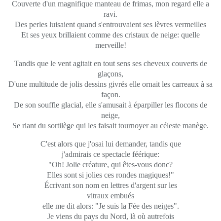
Couverte d'un magnifique manteau de frimas, mon regard elle a
ravi.
Des perles luisaient quand s'entrouvaient ses lèvres vermeilles
Et ses yeux brillaient comme des cristaux de neige: quelle
merveille!
Tandis que le vent agitait en tout sens ses cheveux couverts de
glaçons,
D'une multitude de jolis dessins givrés elle ornait les carreaux à sa
façon.
De son souffle glacial, elle s'amusait à éparpiller les flocons de
neige,
Se riant du sortilège qui les faisait tournoyer au céleste manège.
C'est alors que j'osai lui demander, tandis que
j'admirais ce spectacle féérique:
"Oh! Jolie créature, qui êtes-vous donc?
Elles sont si jolies ces rondes magiques!"
Écrivant son nom en lettres d'argent sur les
vitraux embués
elle me dit alors: "Je suis la Fée des neiges".
Je viens du pays du Nord, là où autrefois