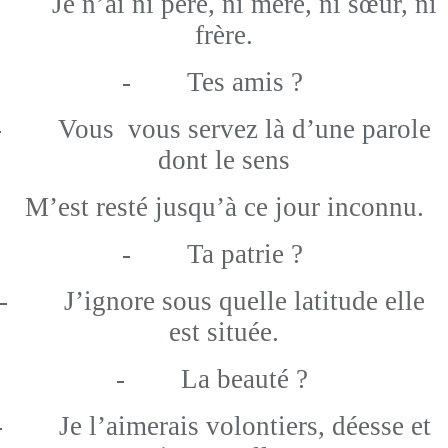
-
Je n’ai ni père, ni mère, ni sœur, ni
frère.
-
Tes amis ?
-
Vous vous servez là d’une parole
dont le sens
M’est resté jusqu’à ce jour inconnu.
-
Ta patrie ?
-
J’ignore sous quelle latitude elle
est située.
-
La beauté ?
-
Je l’aimerais volontiers, déesse et