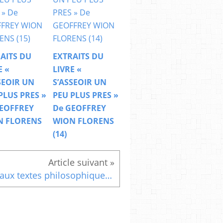
AITS DU
EXTRAITS DU
E «
LIVRE «
SEOIR UN
S’ASSEOIR UN
PLUS PRES »
PEU PLUS PRES »
EOFFREY
De GEOFFREY
N FLORENS
WION FLORENS
(14)
Beaux textes philosophiques et spirituels : La conscience