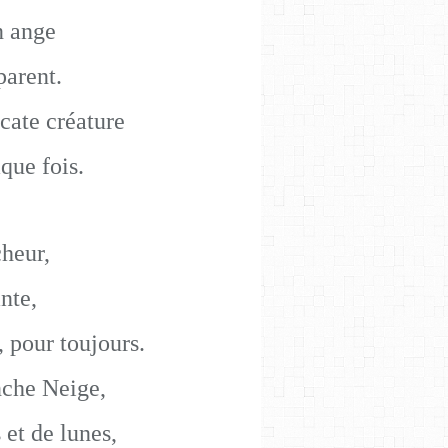
n ange
parent.
cate créature
que fois.
cheur,
ante,
 pour toujours.
nche Neige,
 et de lunes,