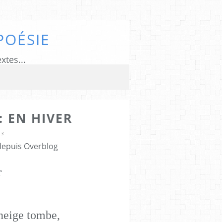
POÉSIE
xtes...
: EN HIVER
13
 depuis Overblog
r
 neige tombe,