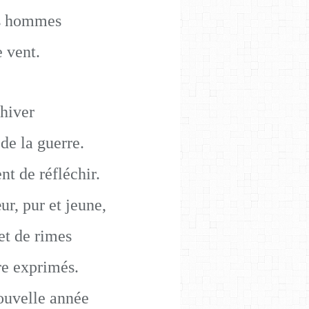
es hommes
 vent.
’hiver
 de la guerre.
t de réfléchir.
ur, pur et jeune,
et de rimes
re exprimés.
uvelle année