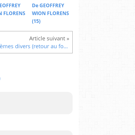
EOFFREY
De GEOFFREY
N FLORENS
WION FLORENS
(15)
Poèmes divers (retour au foyer maternel)