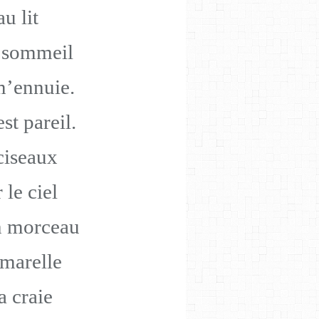
au lit
s sommeil
m’ennuie.
st pareil.
 ciseaux
le ciel
n morceau
 marelle
a craie