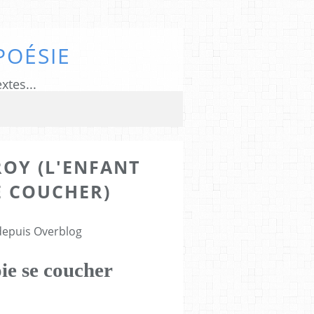
POÉSIE
xtes...
OY (L'ENFANT
E COUCHER)
 depuis Overblog
ie se coucher