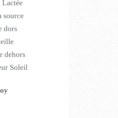
e Lactée
a source
e dors
eille
ur dehors
ur Soleil
Roy