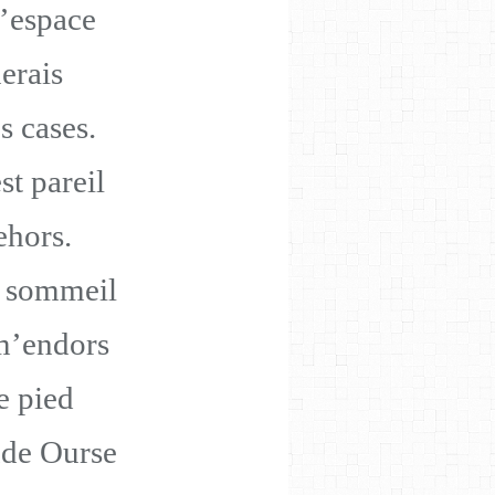
l’espace
erais
s cases.
st pareil
ehors.
u sommeil
m’endors
he pied
nde Ourse