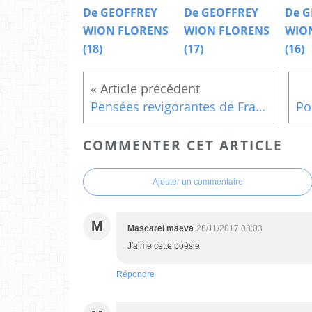
De GEOFFREY
De GEOFFREY
De G
WION FLORENS
WION FLORENS
WIO
(18)
(17)
(16)
Pensées revigorantes de François Garagnon (321)
COMMENTER CET ARTICLE
Ajouter un commentaire
M
Mascarel maeva
28/11/2017 08:03
J'aime cette poésie
Répondre