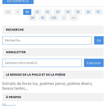
EN SAVOIR PLUS
<<
<
10
20
30
40
50
60
70
80
90
91
92
93
94
95
96
97
98
99
100
200
300
400
500
>
>>
RECHERCHE
NEWSLETTER
LE MONDE DE LA PHILO ET DE LA POÉSIE
Extraits de livres lus, poèmes perso, poème divers,
beaux textes...
À PROPOS