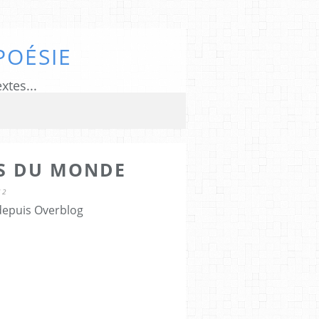
POÉSIE
xtes...
TS DU MONDE
12
 depuis Overblog