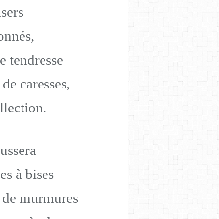
isers
onnés,
de tendresse
 de caresses,
llection.
oussera
es à bises
s de murmures