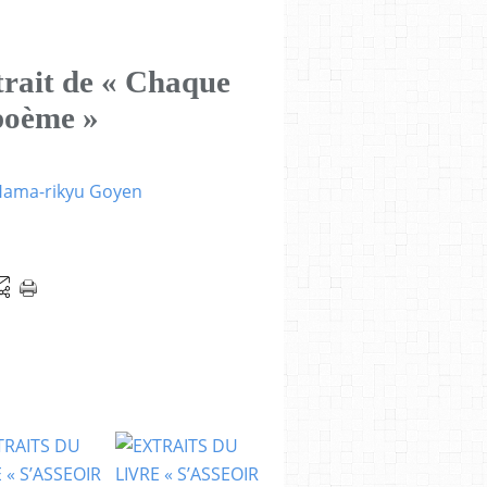
trait de « Chaque
 poème »