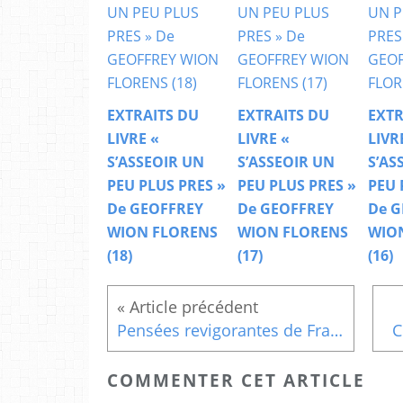
EXTRAITS DU
EXTRAITS DU
EXTR
LIVRE «
LIVRE «
LIVR
S’ASSEOIR UN
S’ASSEOIR UN
S’AS
PEU PLUS PRES »
PEU PLUS PRES »
PEU 
De GEOFFREY
De GEOFFREY
De G
WION FLORENS
WION FLORENS
WIO
(18)
(17)
(16)
Pensées revigorantes de François Garagnon : 361
C
COMMENTER CET ARTICLE