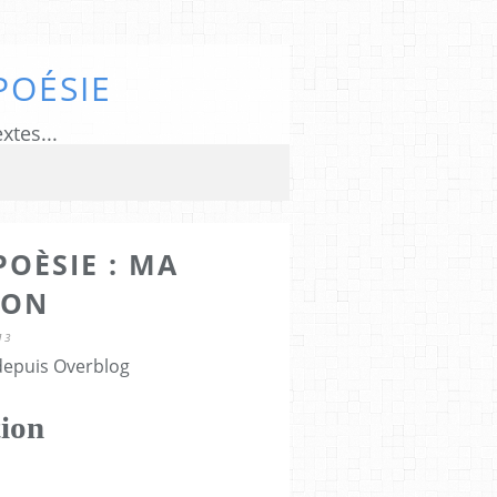
POÉSIE
xtes...
POÈSIE : MA
ION
13
 depuis Overblog
tion