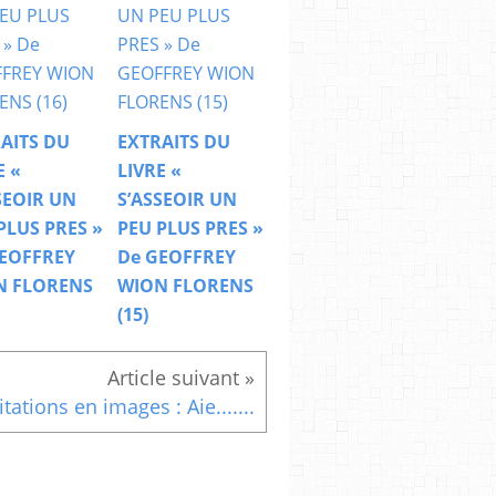
AITS DU
EXTRAITS DU
E «
LIVRE «
SEOIR UN
S’ASSEOIR UN
PLUS PRES »
PEU PLUS PRES »
EOFFREY
De GEOFFREY
N FLORENS
WION FLORENS
(15)
itations en images : Aie.......