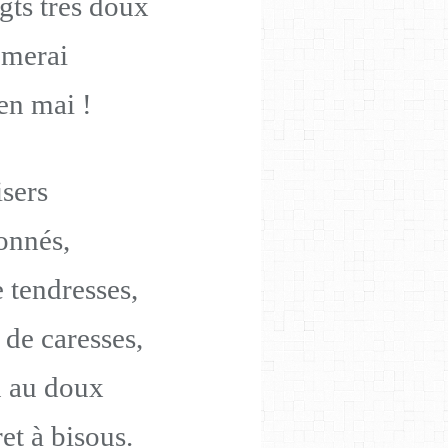
gts très doux
èmerai
en mai !
isers
onnés,
e tendresses,
 de caresses,
n au doux
et à bisous.