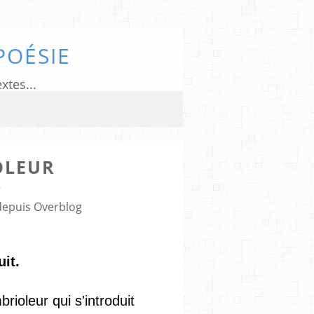
POÉSIE
xtes...
OLEUR
8
 depuis Overblog
uit.
ioleur qui s'introduit