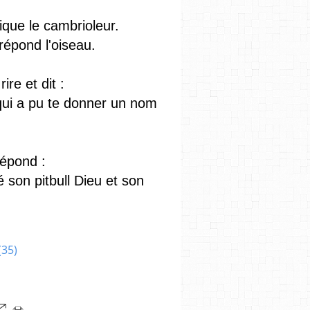
ique le cambrioleur.
répond l'oiseau.
re et dit :
t qui a pu te donner un nom
répond :
é son pitbull Dieu et son