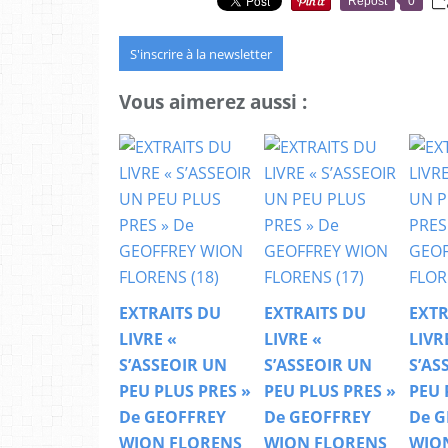
Repost
0
S'inscrire à la newsletter
Vous aimerez aussi :
EXTRAITS DU
EXTRAITS DU
EXTR
LIVRE «
LIVRE «
LIVR
S’ASSEOIR UN
S’ASSEOIR UN
S’AS
PEU PLUS PRES »
PEU PLUS PRES »
PEU 
De GEOFFREY
De GEOFFREY
De G
WION FLORENS
WION FLORENS
WIO