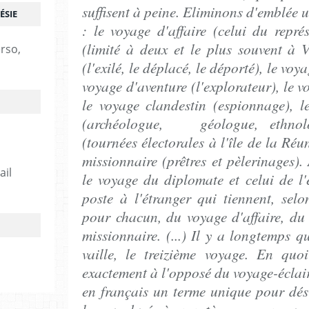
suffisent à peine. Eliminons d'emblée 
ÉSIE
: le voyage d'affaire (celui du repr
(limité à deux et le plus souvent à Ve
erso,
(l'exilé, le déplacé, le déporté), le voya
voyage d'aventure (l'explorateur), le 
le voyage clandestin (espionnage), l
(archéologue,
géologue, ethnol
(tournées électorales à l'île de la Ré
missionnaire (prêtres et pèlerinages).
ail
le voyage du diplomate et celui de l
poste à l'étranger qui tiennent, sel
pour chacun, du voyage d'affaire, du 
missionnaire. (...) Il y a longtemps q
vaille, le treizième voyage. En quoi
exactement à l'opposé du voyage-éclair
en français un terme unique pour dé