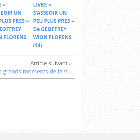
E «
LIVRE «
SEOIR UN
S’ASSEOIR UN
PLUS PRES »
PEU PLUS PRES »
EOFFREY
De GEOFFREY
N FLORENS
WION FLORENS
(14)
Les grands moments de la vie en poésies L'ami