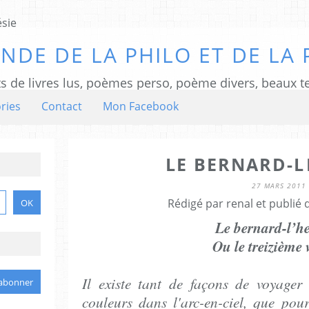
NDE DE LA PHILO ET DE LA 
ts de livres lus, poèmes perso, poème divers, beaux te
ries
Contact
Mon Facebook
LE BERNARD-L
27 MARS 2011
Rédigé par renal et publié
Le bernard-l’h
Ou le treizième 
Il existe tant de façons de voyager
couleurs dans l'arc-en-ciel, que pou