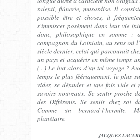
longue durée à caractère non orageux 
ralenti, flânerie, musardise. Il consis
possible être et choses, à fréquente
s'immiscer posément dans leur vie in
donc, philosophique en somme : dev
compagnon du Lointain, au sens où l
siècle dernier, celui qui parcourait ch
un pays et acquérir en même temps un
(...) Le but alors d'un tel voyage ? Au
temps le plus féériquement, le plus su
vider, se dénuder et une fois vide et 
savoirs nouveaux. Se sentir proche d
des Différents. Se sentir chez soi d
Comme un bernard-l'hermite. Ma
planétaire.
JACQUES LACAR