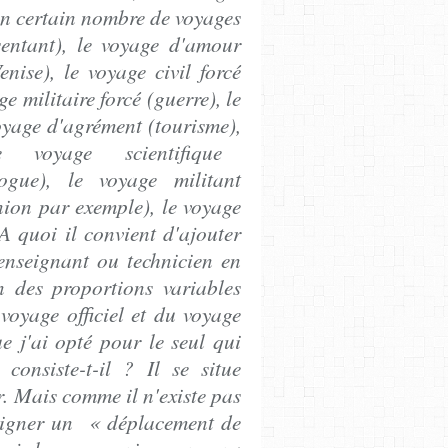
un certain nombre de voyages
ésentant), le voyage d'amour
nise), le voyage civil forcé
ge militaire forcé (guerre), le
voyage d'agrément (tourisme),
e
voyage
scientifique
ogue), le voyage militant
union par exemple), le voyage
 A quoi il convient d'ajouter
'enseignant ou technicien en
on des proportions variables
voyage officiel et du voyage
ue j'ai opté pour le seul qui
 consiste-t-il ? Il se situe
. Mais comme il n'existe pas
signer un « déplacement de