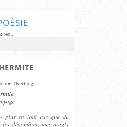
POÉSIE
xtes...
HERMITE
 depuis Overblog
ermite
voyage
 - plus en tout cas que de
r les dénombrer, mes doigts