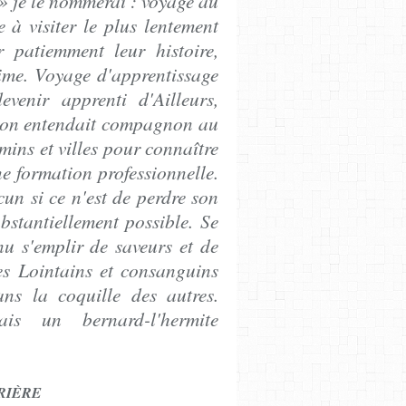
» je le nommerai : voyage au
te à visiter le plus lentement
r patiemment leur histoire,
time. Voyage d'apprentissage
enir apprenti d'Ailleurs,
'on entendait compagnon au
emins et villes pour connaître
e formation professionnelle.
cun si ce n'est de perdre son
bstantiellement possible. Se
nu s'emplir de saveurs et de
es Lointains et consanguins
ans la coquille des autres.
is un bernard-l'hermite
RIÈRE