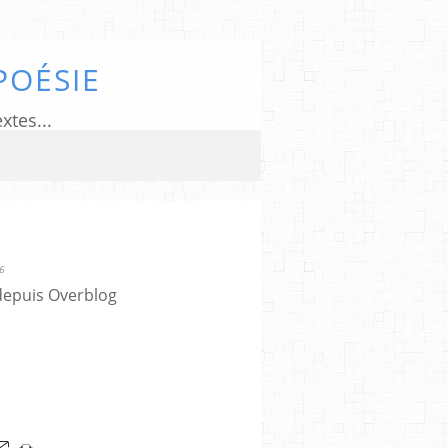
POÉSIE
xtes...
6
 depuis Overblog