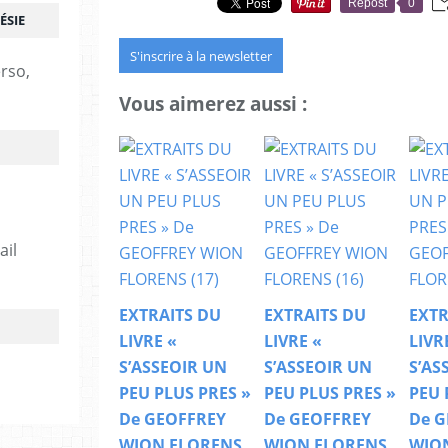
Repost
0
ÉSIE
S'inscrire à la newsletter
erso,
Vous aimerez aussi :
ail
EXTRAITS DU
EXTRAITS DU
EXTR
LIVRE «
LIVRE «
LIVR
S’ASSEOIR UN
S’ASSEOIR UN
S’AS
PEU PLUS PRES »
PEU PLUS PRES »
PEU 
De GEOFFREY
De GEOFFREY
De G
WION FLORENS
WION FLORENS
WIO