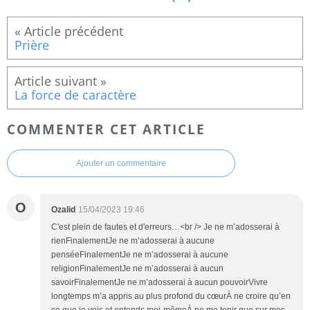
Prière
La force de caractère
COMMENTER CET ARTICLE
Ajouter un commentaire
O
Ozalid
15/04/2023 19:46
C'est plein de fautes et d'erreurs…<br /> Je ne m’adosserai à
rienFinalementJe ne m’adosserai à aucune
penséeFinalementJe ne m’adosserai à aucune
religionFinalementJe ne m’adosserai à aucun
savoirFinalementJe ne m’adosserai à aucun pouvoirVivre
longtemps m’a appris au plus profond du cœurÀ ne croire qu’en
ce que je vois et entends moi-mêmeÀ ne me tenir que sur mes