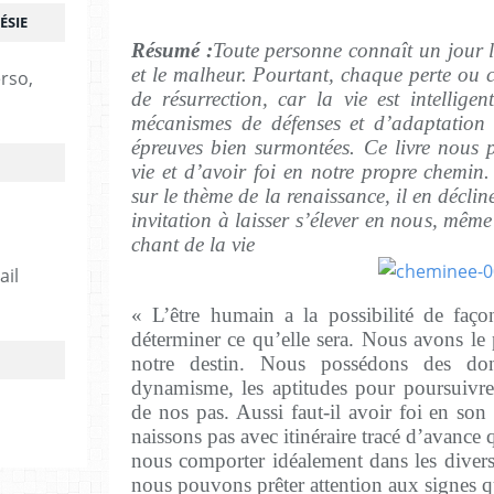
ÉSIE
Résumé :
Toute personne connaît un jour la
et le malheur. Pourtant, chaque perte ou 
erso,
de résurrection, car la vie est intellige
mécanismes de défenses et d’adaptation 
épreuves bien surmontées. Ce livre nous 
vie et d’avoir foi en notre propre chemin.
sur le thème de la renaissance, il en décli
invitation à laisser s’élever en nous, même
chant de la vie
ail
« L’être humain a la possibilité de faço
déterminer ce qu’elle sera. Nous avons le
notre destin. Nous possédons des dons 
dynamisme, les aptitudes pour poursuivre
de nos pas. Aussi faut-il avoir foi en so
naissons pas avec itinéraire tracé d’avance
nous comporter idéalement dans les diverse
nous pouvons prêter attention aux signes qu