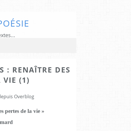
POÉSIE
xtes...
S : RENAÎTRE DES
VIE (1)
 depuis Overblog
s pertes de la vie »
imard