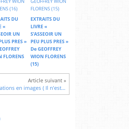
AITS DU
EXTRAITS DU
E «
LIVRE «
SEOIR UN
S’ASSEOIR UN
PLUS PRES »
PEU PLUS PRES »
EOFFREY
De GEOFFREY
N FLORENS
WION FLORENS
(15)
Citations en images ( Il n'est pas .......