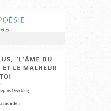
POÉSIE
xtes...
LUS, "L'ÂME DU
 ET LE MALHEUR
TOI
12
 depuis Overblog
du monde »