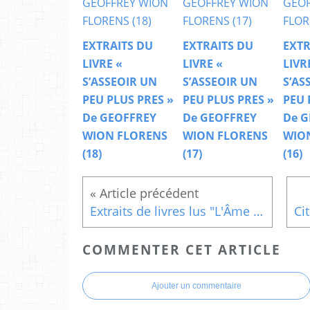
EXTRAITS DU
EXTRAITS DU
EXTR
LIVRE «
LIVRE «
LIVR
S’ASSEOIR UN
S’ASSEOIR UN
S’AS
PEU PLUS PRES »
PEU PLUS PRES »
PEU 
De GEOFFREY
De GEOFFREY
De G
WION FLORENS
WION FLORENS
WIO
(18)
(17)
(16)
Extraits de livres lus "L'Âme du monde", Ici et maintenant
COMMENTER CET ARTICLE
Ajouter un commentaire