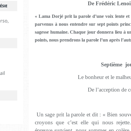
De Frédéric Lenoir
ÉSIE
« Lama Dorjé prit la parole d’une voix lente e
erso,
parvenus à nous entendre sur sept points princi
sagesse humaine. Chaque jour donnera lieu à un
points, nous prendrons la parole l’un après l’autre
Septième jo
ail
Le bonheur et le malheu
De l’acception de c
Un sage prit la parole et dit : « Bien souv
croyons que c’est elle qui nous rejett
épreuve survient, nous sommes en colère co