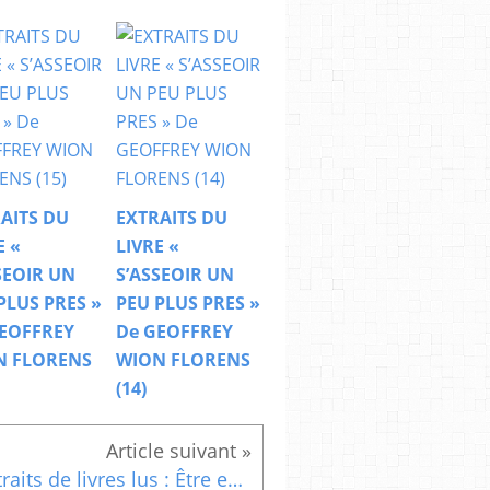
AITS DU
EXTRAITS DU
E «
LIVRE «
SEOIR UN
S’ASSEOIR UN
PLUS PRES »
PEU PLUS PRES »
EOFFREY
De GEOFFREY
N FLORENS
WION FLORENS
(14)
Extraits de livres lus : Être en harmonie, oublier ses soucis, simplement vivre , Être en harmonie