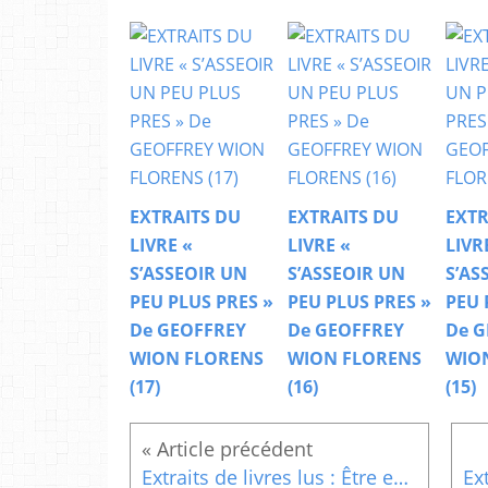
EXTRAITS DU
EXTRAITS DU
EXTR
LIVRE «
LIVRE «
LIVR
S’ASSEOIR UN
S’ASSEOIR UN
S’AS
PEU PLUS PRES »
PEU PLUS PRES »
PEU 
De GEOFFREY
De GEOFFREY
De G
WION FLORENS
WION FLORENS
WIO
(17)
(16)
(15)
Extraits de livres lus : Être en harmonie, oublier ses soucis, simplement vivre , Être en harmonie