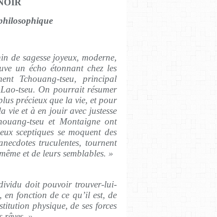
ENOIR
philosophique
in de sagesse joyeux, moderne,
uve un écho étonnant chez les
ement Tchouang-tseu, principal
 Lao-tseu. On pourrait résumer
plus précieux que la vie, et pour
a vie et à en jouir avec justesse
chouang-tseu et Montaigne ont
eux sceptiques se moquent des
anecdotes truculentes, tournent
x même et de leurs semblables. »
ividu doit pouvoir trouver-lui-
en fonction de ce qu’il est, de
stitution physique, de ses forces
s rêves. »