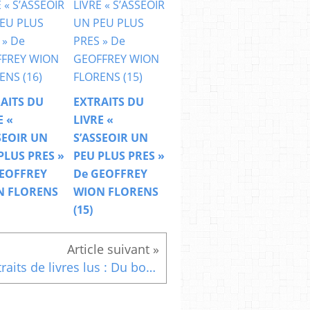
AITS DU
EXTRAITS DU
E «
LIVRE «
SEOIR UN
S’ASSEOIR UN
PLUS PRES »
PEU PLUS PRES »
EOFFREY
De GEOFFREY
N FLORENS
WION FLORENS
(15)
Extraits de livres lus : Du bonheur, un voyage philosophique Epilogue