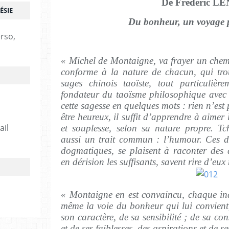
De Frédéric L
ÉSIE
Du bonheur, un voyage 
erso,
« Michel de Montaigne, va frayer un chem
conforme à la nature de chacun, qui tro
sages chinois taoïste, tout particulièr
fondateur du taoïsme philosophique avec
cette sagesse en quelques mots : rien n’est 
être heureux, il suffit d’apprendre à aimer l
ail
et souplesse, selon sa nature propre. T
aussi un trait commun : l’humour. Ces d
dogmatiques, se plaisent à raconter des 
en dérision les suffisants, savent rire d’eu
« Montaigne en est convaincu, chaque ind
même la voie du bonheur qui lui convient, 
son caractère, de sa sensibilité ; de sa con
et de ses faiblesses, des aspirations et de se