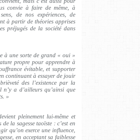
convient, mais c’est aussi pour
ous convie à faire de même, à
sens, de nos expériences, de
t à partir de théories apprises
des préjugés de la société dans
e à une sorte de grand « oui »
 nature propre pour apprendre à
ouffrance évitable, et supporter
 en continuant à essayer de jouir
rièveté des l’existence par la
Il n’y a d’ailleurs qu’ainsi que
s. »
evient pleinement lui-même et
de la sagesse taoïste : c’est en
agir qu’on exerce une influence,
esse, en acceptant sa faiblesse