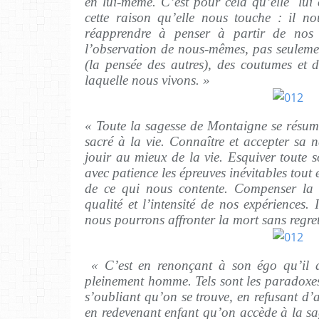
en lui-même. C’est pour cela qu’elle lui 
cette raison qu’elle nous touche : il n
réapprendre à penser à partir de nos 
l’observation de nous-mêmes, pas seulemen
(la pensée des autres), des coutumes et 
laquelle nous vivons. »
« Toute la sagesse de Montaigne se résum
sacré à la vie. Connaître et accepter sa
jouir au mieux de la vie. Esquiver toute s
avec patience les épreuves inévitables tout
de ce qui nous contente. Compenser la b
qualité et l’intensité de nos expériences. 
nous pourrons affronter la mort sans regret
« C’est en renonçant à son égo qu’il d
pleinement homme. Tels sont les paradoxes 
s’oubliant qu’on se trouve, en refusant d’
en redevenant enfant qu’on accède à la sag