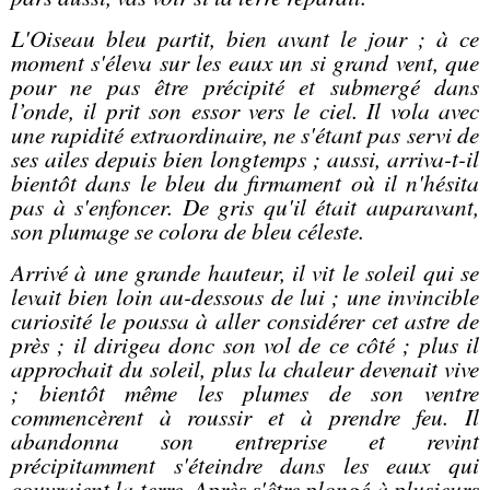
L'Oiseau bleu partit, bien avant le jour ; à ce
moment s'éleva sur les eaux un si grand vent, que
pour ne pas être précipité et submergé dans
l’onde, il prit son essor vers le ciel. Il vola avec
une rapidité extraordinaire, ne s'étant pas servi de
ses ailes depuis bien longtemps ; aussi, arriva-t-il
bientôt dans le bleu du firmament où il n'hésita
pas à s'enfoncer. De gris qu'il était auparavant,
son plumage se colora de bleu céleste.
Arrivé à une grande hauteur, il vit le soleil qui se
levait bien loin au-dessous de lui ; une invincible
curiosité le poussa à aller considérer cet astre de
près ; il dirigea donc son vol de ce côté ; plus il
approchait du soleil, plus la chaleur devenait vive
; bientôt même les plumes de son ventre
commencèrent à roussir et à prendre feu. Il
abandonna son entreprise et revint
précipitamment s'éteindre dans les eaux qui
couvraient la terre. Après s'être plongé à plusieurs