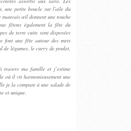
icolores assortis aux saris. Les
, une petite boucle sur l'aile du
 le mauvais œil donnent une touche
ous fêtons également la fête du
mpes de terre cuite sont disposées
e font une fête autour des mets
rd de légumes, le curry de poulet,
 à travers ma famille et j’estime
le où il vit harmonieusement une
lle je la compare à une salade de
se et unique.