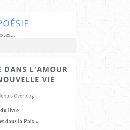
POÉSIE
xtes...
E DANS L'AMOUR
 NOUVELLE VIE
5
 depuis Overblog
 du livre
t dans la Paix »