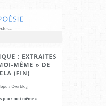
POÉSIE
xtes...
QUE : EXTRAITES
MOI-MÊME » DE
LA (FIN)
3
 depuis Overblog
ées pour moi-même »