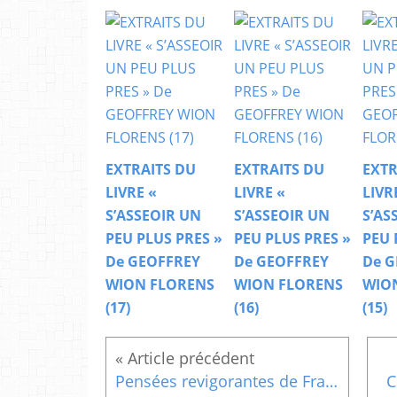
EXTRAITS DU
EXTRAITS DU
EXTR
LIVRE «
LIVRE «
LIVR
S’ASSEOIR UN
S’ASSEOIR UN
S’AS
PEU PLUS PRES »
PEU PLUS PRES »
PEU 
De GEOFFREY
De GEOFFREY
De G
WION FLORENS
WION FLORENS
WIO
(17)
(16)
(15)
Pensées revigorantes de François Garagnon 360
C