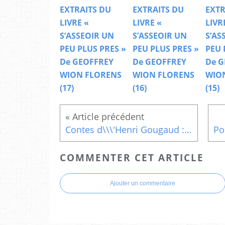
EXTRAITS DU
EXTRAITS DU
EXTR
LIVRE «
LIVRE «
LIVR
S’ASSEOIR UN
S’ASSEOIR UN
S’AS
PEU PLUS PRES »
PEU PLUS PRES »
PEU 
De GEOFFREY
De GEOFFREY
De G
WION FLORENS
WION FLORENS
WIO
(17)
(16)
(15)
Contes d\\\'Henri Gougaud : Le Kyudo ou la voie de l\\\'arc
COMMENTER CET ARTICLE
Ajouter un commentaire