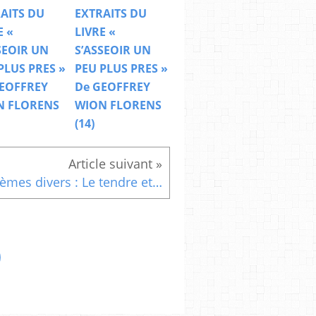
AITS DU
EXTRAITS DU
E «
LIVRE «
SEOIR UN
S’ASSEOIR UN
PLUS PRES »
PEU PLUS PRES »
EOFFREY
De GEOFFREY
N FLORENS
WION FLORENS
(14)
Poèmes divers : Le tendre et dangereux visage de l\'amour