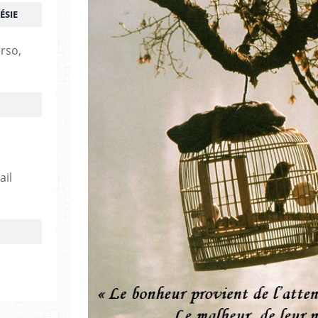
ÉSIE
erso,
ail