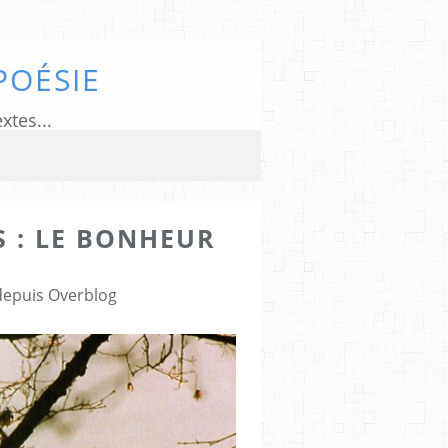
POÉSIE
xtes...
S : LE BONHEUR
 depuis Overblog