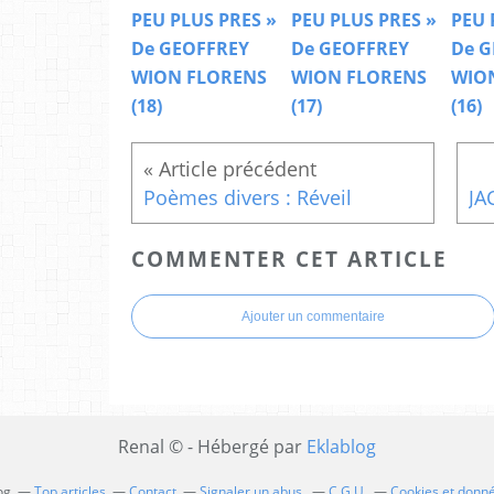
PEU PLUS PRES »
PEU PLUS PRES »
PEU 
De GEOFFREY
De GEOFFREY
De G
WION FLORENS
WION FLORENS
WIO
(18)
(17)
(16)
Poèmes divers : Réveil
COMMENTER CET ARTICLE
Ajouter un commentaire
Renal © - Hébergé par
Eklablog
og
Top articles
Contact
Signaler un abus
C.G.U.
Cookies et donn