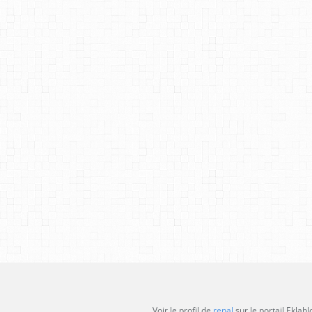
Voir le profil de
renal
sur le portail Eklabl