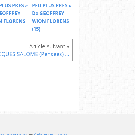
PLUS PRES »
PEU PLUS PRES »
EOFFREY
De GEOFFREY
N FLORENS
WION FLORENS
(15)
JACQUES SALOME (Pensées) 7 La tendresse
ées personnelles
Préférences cookies