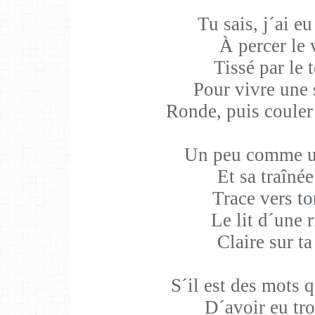
Tu sais, j´ai e
À percer le 
Tissé par le
Pour vivre une
Ronde, puis coule
Un peu comme un
Et sa traînée
Trace vers t
Le lit d´une r
Claire sur ta
S´il est des mots 
D´avoir eu tr