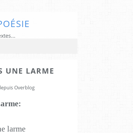
POÉSIE
xtes...
IS UNE LARME
 depuis Overblog
Larme:
ne larme