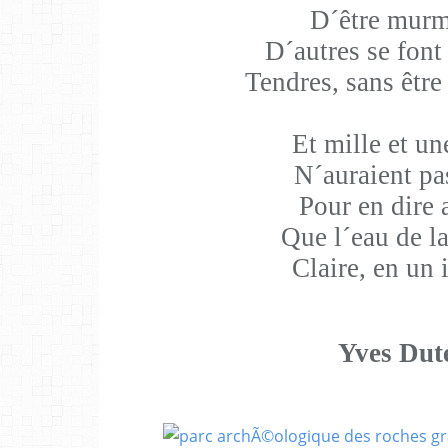
D´être murm
D´autres se font
Tendres, sans êtr
Et mille et un
N´auraient pas
Pour en dire 
Que l´eau de la
Claire, en un 
Yves Dute