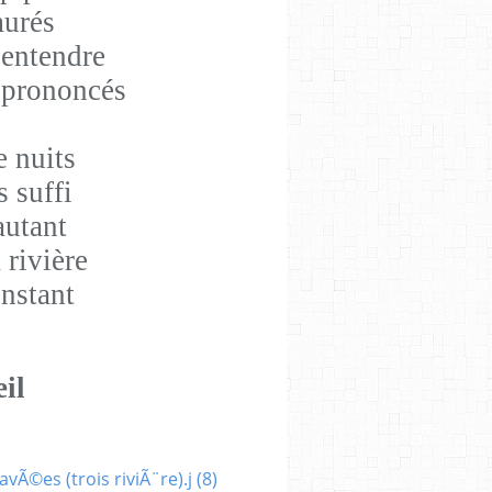
urés
 entendre
e prononcés
e nuits
 suffi
autant
 rivière
instant
il