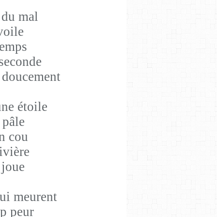
u du mal
voile
 temps
 seconde
r doucement
e étoile
 pâle
on cou
ivière
 joue
qui meurent
op peur