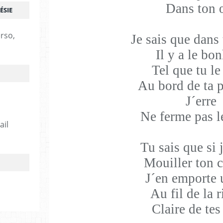
Dans ton 
ÉSIE
erso,
Je sais que dans
Il y a le bo
Tel que tu l
Au bord de ta 
J´erre
Ne ferme pas l
ail
Tu sais que si 
Mouiller ton 
J´en emporte 
Au fil de la r
Claire de te