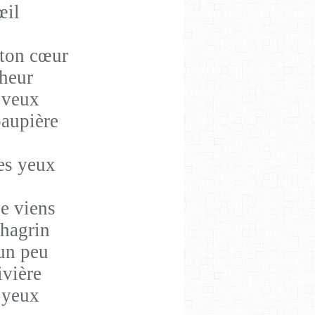
œil
 ton cœur
nheur
e veux
paupière
es yeux
je viens
chagrin
un peu
ivière
s yeux