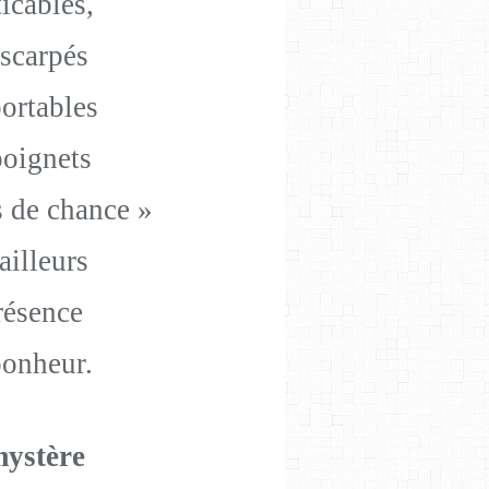
icables,
scarpés
portables
poignets
s de chance »
illeurs
résence
bonheur.
mystère