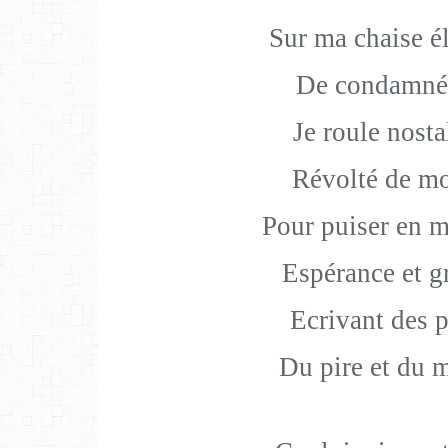
Sur ma chaise é
De condamné 
Je roule nost
Révolté de mo
Pour puiser en 
Espérance et g
Ecrivant des 
Du pire et du m