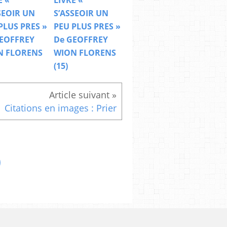
E «
LIVRE «
SEOIR UN
S’ASSEOIR UN
PLUS PRES »
PEU PLUS PRES »
EOFFREY
De GEOFFREY
N FLORENS
WION FLORENS
(15)
Citations en images : Prier