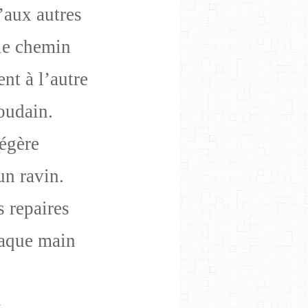
’aux autres
 le chemin
t à l’autre
oudain.
légère
un ravin.
s repaires
aque main
n