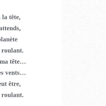
la tête,
attends,
planète
 roulant.
 ma tête…
es vents…
ut être,
 roulant.