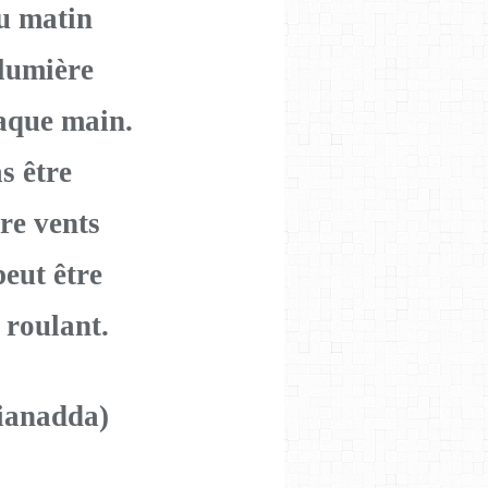
u matin
lumière
aque main.
s être
re vents
eut être
 roulant.
ianadda)