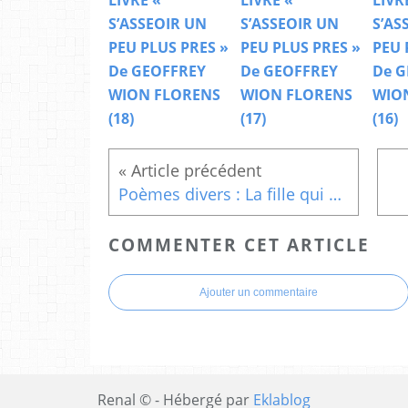
LIVRE «
LIVRE «
LIVR
S’ASSEOIR UN
S’ASSEOIR UN
S’AS
PEU PLUS PRES »
PEU PLUS PRES »
PEU 
De GEOFFREY
De GEOFFREY
De G
WION FLORENS
WION FLORENS
WIO
(18)
(17)
(16)
Poèmes divers : La fille qui peignait ses cheveux
COMMENTER CET ARTICLE
Ajouter un commentaire
Renal © - Hébergé par
Eklablog