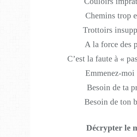
Couloirs imprat
Chemins trop e
Trottoirs insup
A la force des 
C’est la faute à « pa
Emmenez-moi a
Besoin de ta p
Besoin de ton 
Décrypter le 