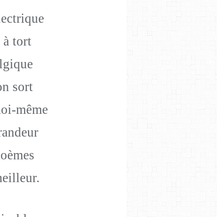
lectrique
à tort
algique
n sort
moi-même
randeur
poèmes
eilleur.