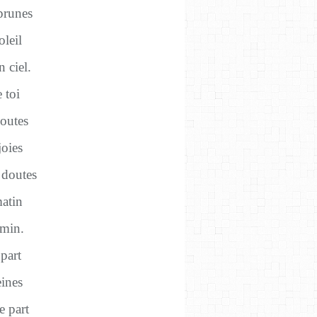
 prunes
leil
n ciel.
 toi
coutes
joies
 doutes
matin
emin.
part
eines
e part