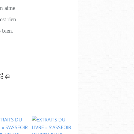
on aime
st rien
s bien.