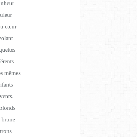
onheur
uleur
du cœur
volant
quettes
érents
les mêmes
nfants
vents.
 blonds
u brune
itrons