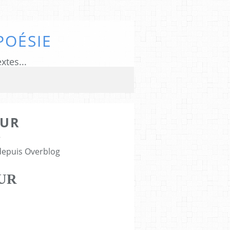
POÉSIE
xtes...
EUR
8
 depuis Overblog
UR