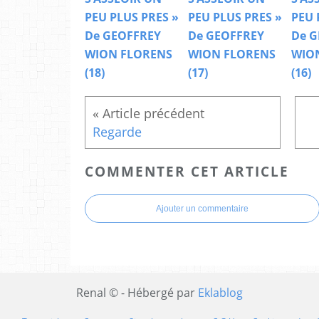
PEU PLUS PRES »
PEU PLUS PRES »
PEU 
De GEOFFREY
De GEOFFREY
De G
WION FLORENS
WION FLORENS
WIO
(18)
(17)
(16)
Regarde
COMMENTER CET ARTICLE
Ajouter un commentaire
Renal © - Hébergé par
Eklablog