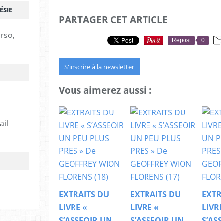
ÉSIE
PARTAGER CET ARTICLE
erso,
Repost
0
S'inscrire à la newsletter
Vous aimerez aussi :
ail
EXTRAITS DU
EXTRAITS DU
EXTR
LIVRE «
LIVRE «
LIVR
S’ASSEOIR UN
S’ASSEOIR UN
S’AS