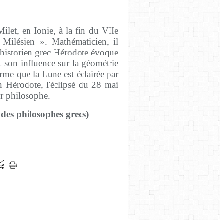
Milet, en Ionie, à la fin du VIIe
« Milésien ». Mathématicien, il
L'historien grec Hérodote évoque
t son influence sur la géométrie
rme que la Lune est éclairée par
on Hérodote, l'éclipsé du 28 mai
er philosophe.
 des philosophes grecs)