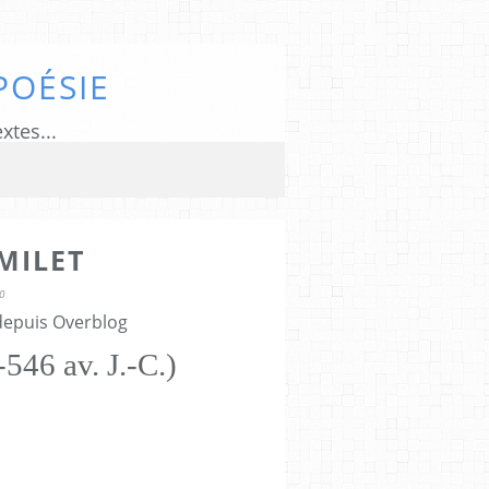
POÉSIE
xtes...
MILET
0
 depuis Overblog
546 av. J.-C.)