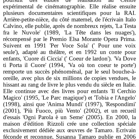
expérimental de cinématographie. Elle réalise ensuite
plusieurs documentaires scientifiques pour la RAI.
Arrière-petite-nièce, du côté maternel, de l'écrivain Italo
Calvino, elle publie, après de nombreux rejets, 'La Testa
fra le Nuvole' (1989, 'La Tête dans les nuages'),
récompensé par le Premio Elsa Morante Opera Prima.
Suivent en 1991 'Per Voce Sola' (' Pour une voix
seule'), adapté au théâtre, et en 1992 un conte pour
enfants, 'Cuore di Ciccia' (' Coeur de lardon'). 'Va Dove
ti Porta il Cuore' (1994, 'Va où ton coeur te porte')
remporte un succès phénoménal, par le seul bouche-à-
oreille, avec plus de six millions de copies vendues, le
hissant au rang de livre le plus vendu du siècle en Italie.
Elle continue avec des livres pour enfants 'Il Cerchio
Magico' (1995, 'Le Parc magique') et 'Tobia e l'Angelo'
(1998), ainsi que 'Anima Mundi' (1997), 'Respondimi'
(2001), 'Più Fuoco, più Vento' (2002), et un recueil
d'essais 'Ogni Parola è un Seme' (2005). En 2000, la
maison d'édition Rizzoli crée une collection spéciale
exclusivement dédiée aux œuvres de Tamaro. Ecrivain
féconde et reconnue, Susanna Tamaro publie en 2006