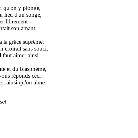
in qu'on y plonge,
u lieu d'un songe,
rer librement -
antait son amant.
 la grâce suprême,
on croirait sans souci,
 faut aimer ainsi.
oute et du blasphème,
vous réponds ceci :
est ainsi qu'on aime.
set