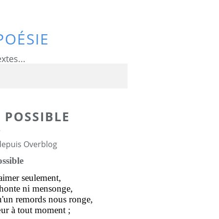
POÉSIE
xtes...
S POSSIBLE
8
 depuis Overblog
ossible
s'aimer seulement,
s honte ni mensonge,
u'un remords nous ronge,
ur à tout moment ;