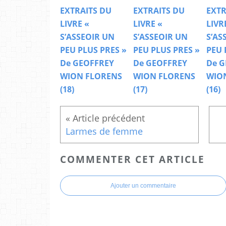
EXTRAITS DU
EXTRAITS DU
EXTR
LIVRE «
LIVRE «
LIVR
S’ASSEOIR UN
S’ASSEOIR UN
S’AS
PEU PLUS PRES »
PEU PLUS PRES »
PEU 
De GEOFFREY
De GEOFFREY
De G
WION FLORENS
WION FLORENS
WIO
(18)
(17)
(16)
Larmes de femme
COMMENTER CET ARTICLE
Ajouter un commentaire