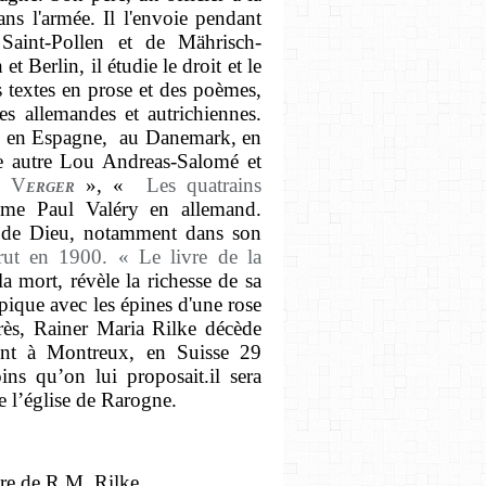
dans l'armée. Il l'envoie pendant
 Saint-Pollen et de Mährisch-
Berlin, il étudie le droit et le
 textes en prose et des poèmes,
s allemandes et autrichiennes.
ssie, en Espagne, au Danemark, en
re autre Lou Andreas-Salomé et
«
V
erger
», «
Les quatrains
me Paul Valéry en allemand.
ce de Dieu, notamment dans son
ut en 1900. « Le livre de la
a mort, révèle la richesse de sa
 pique avec les épines d'une rose
rès, Rainer Maria Rilke décède
ont à Montreux, en Suisse 29
ins qu’on lui proposait.il sera
 l’église de Rarogne.
re de R.M. Rilke