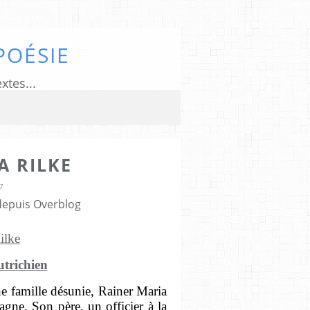
POÉSIE
xtes...
A RILKE
7
 depuis Overblog
ilke
utrichien
e famille désunie, Rainer Maria
agne. Son père, un officier à la