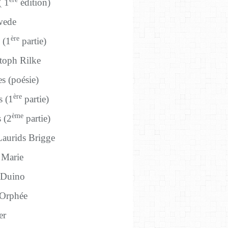
 1
édition)
wede
ère
(1
partie)
toph Rilke
s (poésie)
ère
 (1
partie)
ème
 (2
partie)
Laurids Brigge
 Marie
e Duino
rphée
er