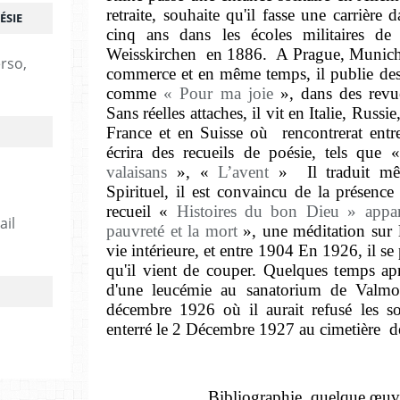
retraite, souhaite qu'il fasse une carrière 
ÉSIE
cinq ans dans les écoles militaires de
Weisskirchen en 1886. A Prague, Munich et 
erso,
commerce et en même temps, il publie des
comme
« Pour ma joie
», dans des revue
Sans réelles attaches, il vit en Italie, Ru
France et en Suisse où rencontrerat ent
écrira des recueils de poésie, tels que
valaisans
», «
L’avent
» Il traduit mê
Spirituel, il est convaincu de la présen
recueil «
Histoires du bon Dieu » appar
ail
pauvreté et la mort
», une méditation sur l
vie intérieure, et entre 1904 En 1926, il se
qu'il vient de couper. Quelques temps ap
d'une leucémie au sanatorium de Valm
décembre 1926 où il aurait refusé les so
enterré le 2 Décembre 1927 au cimetière de
Bibliographie, quelque œuv