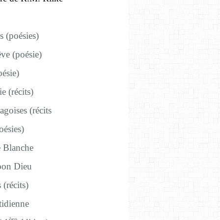
s (poésies)
ve (poésie)
ésie)
e (récits)
agoises (récits
oésies)
Blanche
 bon Dieu
(récits)
tidienne
ère