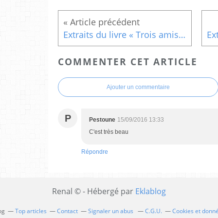
Extraits du livre « Trois amis en quête de Sagesse » (7)
COMMENTER CET ARTICLE
Ajouter un commentaire
P
Pestoune
15/09/2016 13:33
C'est très beau
Répondre
Renal © - Hébergé par
Eklablog
og
Top articles
Contact
Signaler un abus
C.G.U.
Cookies et donn