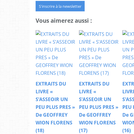
S'inscrire à la newsletter
Vous aimerez aussi :
EXTRAITS DU
EXTRAITS DU
EXTR
LIVRE «
LIVRE «
LIVR
S’ASSEOIR UN
S’ASSEOIR UN
S’AS
PEU PLUS PRES »
PEU PLUS PRES »
PEU 
De GEOFFREY
De GEOFFREY
De G
WION FLORENS
WION FLORENS
WIO
(18)
(17)
(16)