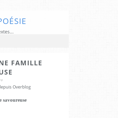
POÉSIE
xtes...
NE FAMILLE
USE
10
 depuis Overblog
e savoureuse