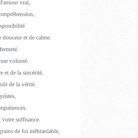
d'amour vrai,
compréhension,
ponibilité
 douceur et de calme.
fermeté.
nne volonté.
 et de la sincérité.
ût de la vérité.
oïstes,
impatiences.
 votre suffisance.
rains de foi inébranlable,