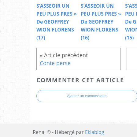
S’ASSEOIR UN
S’ASSEOIR UN
S’AS
PEU PLUS PRES »
PEU PLUS PRES »
PEU 
De GEOFFREY
De GEOFFREY
De G
WION FLORENS
WION FLORENS
WIO
(17)
(16)
(15)
Conte perse
COMMENTER CET ARTICLE
Ajouter un commentaire
Renal © - Hébergé par
Eklablog