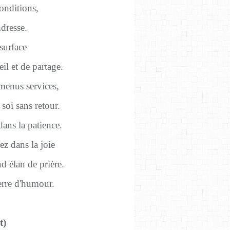
onditions,
dresse.
 surface
il et de partage.
menus services,
soi sans retour.
ans la patience.
ez dans la joie
d élan de prière.
erre d'humour.
t)