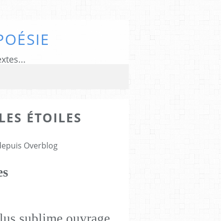
POÉSIE
xtes...
LES ÉTOILES
 depuis Overblog
es
plus sublime ouvrage,