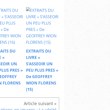
AITS DU
EXTRAITS DU
E «
LIVRE «
SEOIR UN
S’ASSEOIR UN
PLUS PRES »
PEU PLUS PRES »
EOFFREY
De GEOFFREY
N FLORENS
WION FLORENS
(15)
tations en images : La vérité