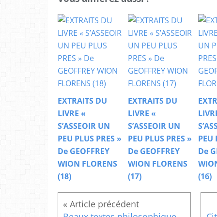
EXTRAITS DU
EXTRAITS DU
EXTR
LIVRE «
LIVRE «
LIVR
S’ASSEOIR UN
S’ASSEOIR UN
S’AS
PEU PLUS PRES »
PEU PLUS PRES »
PEU 
De GEOFFREY
De GEOFFREY
De G
WION FLORENS
WION FLORENS
WIO
(18)
(17)
(16)
Beaux textes philosophiques et spirituels : La vie
Ci