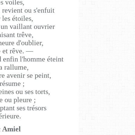
s voiles,
revient ou s'enfuit
 les étoiles,
un vaillant ouvrier
aisant trêve,
'heure d'oublier,
e et rêve. —
 enfin l'homme éteint
a rallume,
re avenir se peint,
 résume ;
ines ou ses torts,
e ou pleure ;
ptant ses trésors
érieure.
c Amiel