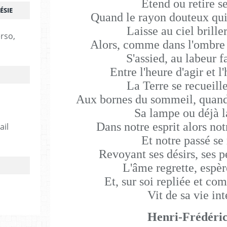
Étend ou retire se
ÉSIE
Quand le rayon douteux qui 
Laisse au ciel briller
erso,
Alors, comme dans l'ombre 
S'assied, au labeur f
Entre l'heure d'agir et l
La Terre se recueill
Aux bornes du sommeil, quand
Sa lampe ou déjà l
Dans notre esprit alors not
ail
Et notre passé se
Revoyant ses désirs, ses pe
L'âme regrette, espèr
Et, sur soi repliée et com
Vit de sa vie int
Henri-Frédéri