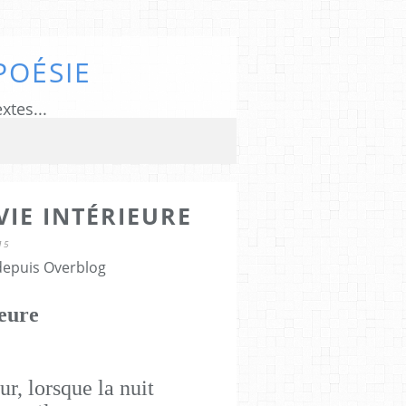
POÉSIE
xtes...
VIE INTÉRIEURE
15
 depuis Overblog
ieure
r, lorsque la nuit