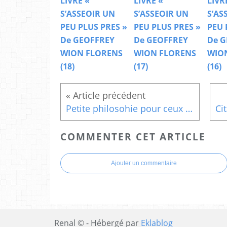
LIVRE «
LIVRE «
LIVR
S’ASSEOIR UN
S’ASSEOIR UN
S’AS
PEU PLUS PRES »
PEU PLUS PRES »
PEU 
De GEOFFREY
De GEOFFREY
De G
WION FLORENS
WION FLORENS
WIO
(18)
(17)
(16)
Petite philosohie pour ceux qui veulent atteindre le sommet de montagne (1)
COMMENTER CET ARTICLE
Ajouter un commentaire
Renal © - Hébergé par
Eklablog