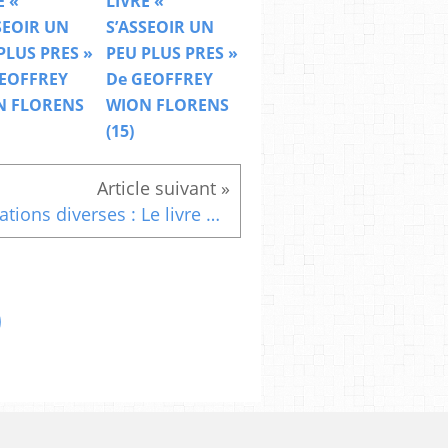
E «
LIVRE «
SEOIR UN
S’ASSEOIR UN
PLUS PRES »
PEU PLUS PRES »
EOFFREY
De GEOFFREY
N FLORENS
WION FLORENS
(15)
Citations diverses : Le livre de la sérénité Avoir conscience de la fragilité des choses