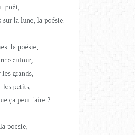
it poêt,
sur la lune, la poésie.
s, la poésie,
ence autour,
 les grands,
les petits,
que ça peut faire ?
la poésie,