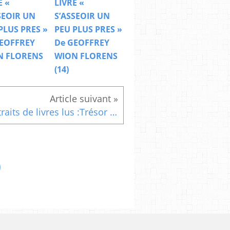
E «
LIVRE «
SEOIR UN
S’ASSEOIR UN
PLUS PRES »
PEU PLUS PRES »
EOFFREY
De GEOFFREY
N FLORENS
WION FLORENS
(14)
Extraits de livres lus :Trésor de la sérénité d'Anselm Grün (fin)