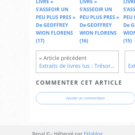
LIVRE «
LIVRE «
LIVR
S’ASSEOIR UN
S’ASSEOIR UN
S’AS
PEU PLUS PRES »
PEU PLUS PRES »
PEU 
De GEOFFREY
De GEOFFREY
De G
WION FLORENS
WION FLORENS
WIO
(17)
(16)
(15)
Extraits de livres lus : Trésor de la sérénité d'Anselm Grün (4)
COMMENTER CET ARTICLE
Ajouter un commentaire
Renal © - Hébergé par
Eklablog