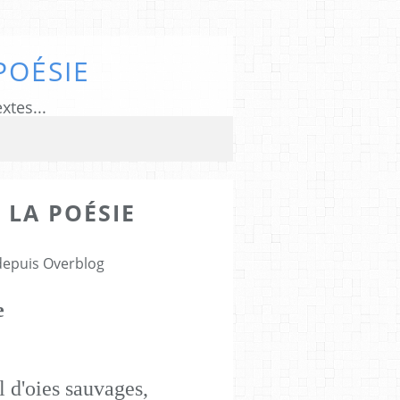
POÉSIE
xtes...
 LA POÉSIE
 depuis Overblog
e
l d'oies sauvages,