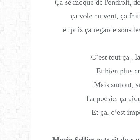
Ça se moque de l'endroit, de 
ça vole au vent, ça fait
et puis ça regarde sous le
C’est tout ça , l
Et bien plus e
Mais surtout, s
La poésie, ça aide
Et ça, c’est imp
Marie Sellier extrait de « p