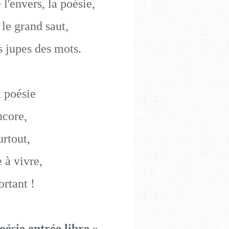
l'envers, la poésie,
 le grand saut,
s jupes des mots.
a poésie
ncore,
urtout,
 à vivre,
ortant !
oésie entrée libre »