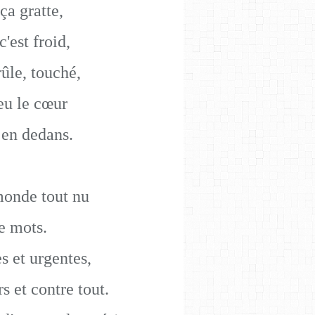
 ça gratte,
c'est froid,
rûle, touché,
eu le cœur
 en dedans.
monde tout nu
de mots.
s et urgentes,
s et contre tout.