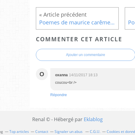
Poemes de maurice carême : La mort de Youppi
COMMENTER CET ARTICLE
Ajouter un commentaire
O
oxanna
14/11/2017 18:13
coucou<br />
Répondre
Renal © - Hébergé par
Eklablog
og
Top articles
Contact
Signaler un abus
C.G.U.
Cookies et donn