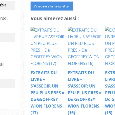
ÉSIE
S'inscrire à la newsletter
Vous aimerez aussi :
erso,
ail
EXTRAITS DU
EXTRAITS DU
EXTR
LIVRE «
LIVRE «
LIVR
S’ASSEOIR UN
S’ASSEOIR UN
S’AS
PEU PLUS PRES »
PEU PLUS PRES »
PEU 
De GEOFFREY
De GEOFFREY
De G
WION FLORENS
WION FLORENS
WIO
(17)
(16)
(15)