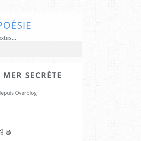
POÉSIE
xtes...
A MER SECRÈTE
 depuis Overblog