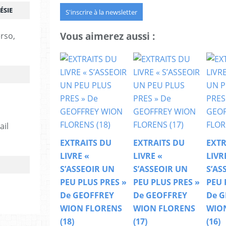
ÉSIE
S'inscrire à la newsletter
Vous aimerez aussi :
erso,
ail
EXTRAITS DU
EXTRAITS DU
EXTR
LIVRE «
LIVRE «
LIVR
S’ASSEOIR UN
S’ASSEOIR UN
S’AS
PEU PLUS PRES »
PEU PLUS PRES »
PEU 
De GEOFFREY
De GEOFFREY
De G
WION FLORENS
WION FLORENS
WIO
(18)
(17)
(16)