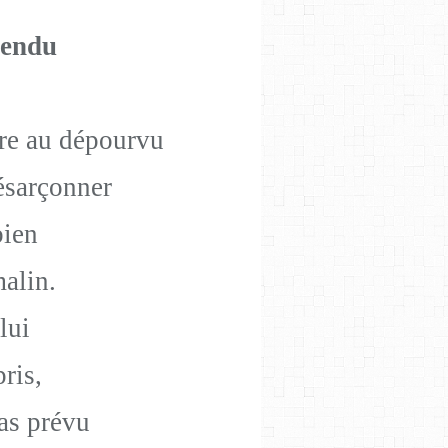
tendu
dre au dépourvu
désarçonner
bien
malin.
lui
ris,
pas prévu