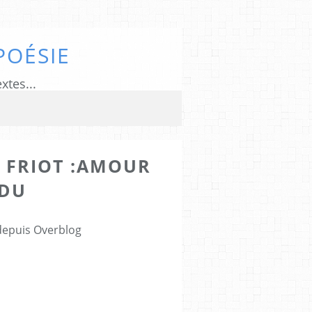
POÉSIE
xtes...
 FRIOT :AMOUR
NDU
 depuis Overblog