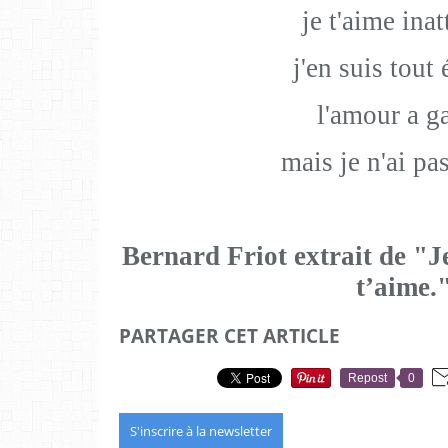
je t'aime ina
j'en suis tout
l'amour a g
mais je n'ai pa
Bernard Friot extrait de "Je
t’aime.
PARTAGER CET ARTICLE
Repost
0
S'inscrire à la newsletter