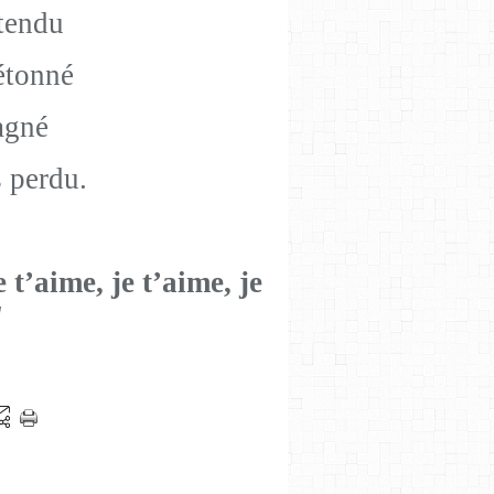
ttendu
 étonné
agné
s perdu.
 t’aime, je t’aime, je
"