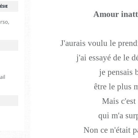
ÉSIE
Amour inat
erso,
J'aurais voulu le pren
j'ai essayé de le 
je pensais 
ail
être le plus 
Mais c'est 
qui m'a surp
Non ce n'était 