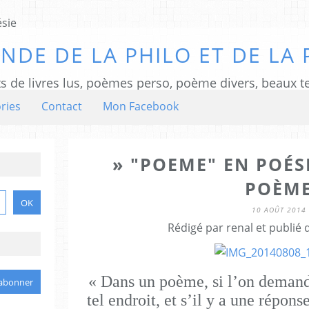
NDE DE LA PHILO ET DE LA 
ts de livres lus, poèmes perso, poème divers, beaux te
ries
Contact
Mon Facebook
» "POEME" EN POÉSI
POÈM
10 AOÛT 2014
Rédigé par renal et publié
« Dans un poème, si l’on demand
tel endroit, et s’il y a une répon