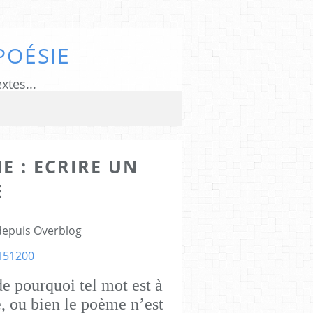
POÉSIE
xtes...
E : ECRIRE UN
E
 depuis Overblog
e pourquoi tel mot est à
se, ou bien le poème n’est