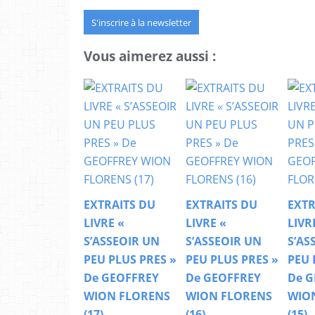
S'inscrire à la newsletter
Vous aimerez aussi :
EXTRAITS DU
EXTRAITS DU
EXTR
LIVRE «
LIVRE «
LIVR
S’ASSEOIR UN
S’ASSEOIR UN
S’AS
PEU PLUS PRES »
PEU PLUS PRES »
PEU 
De GEOFFREY
De GEOFFREY
De G
WION FLORENS
WION FLORENS
WIO
(17)
(16)
(15)