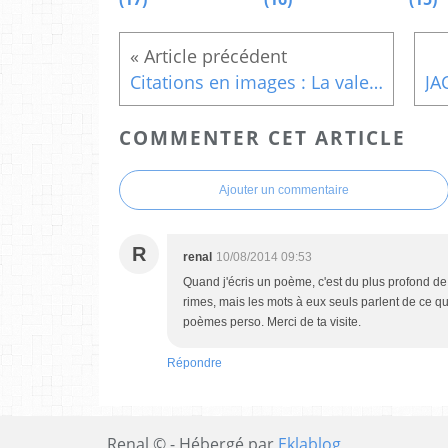
Citations en images : La valeur de la vie....
COMMENTER CET ARTICLE
Ajouter un commentaire
R
renal
10/08/2014 09:53
Quand j'écris un poème, c'est du plus profond de m
rimes, mais les mots à eux seuls parlent de ce q
poèmes perso. Merci de ta visite.
Répondre
Renal © - Hébergé par
Eklablog