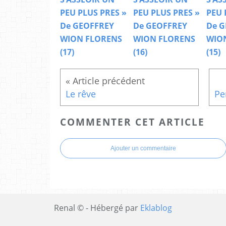
PEU PLUS PRES »
PEU PLUS PRES »
PEU 
De GEOFFREY
De GEOFFREY
De G
WION FLORENS
WION FLORENS
WIO
(17)
(16)
(15)
Le rêve
COMMENTER CET ARTICLE
Ajouter un commentaire
Renal © - Hébergé par
Eklablog